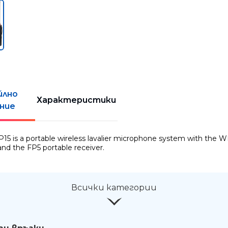
йлно
Характеристики
ние
15 is a portable wireless lavalier microphone system with the 
and the FP5 portable receiver.
Всички категории