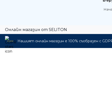
Бър
Нач
Онлайн магазин от SELITON
Нашият онлайн магазин е 100% съобразен с GDP
GDPR
🎁 Промо пакети
🎸 Музикални инструменти
🎛️ Про Аудио & Сцена