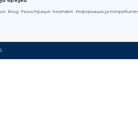
зи връзки
ало
Вход
Регистрация
Контакт
Информация за потребите
R.