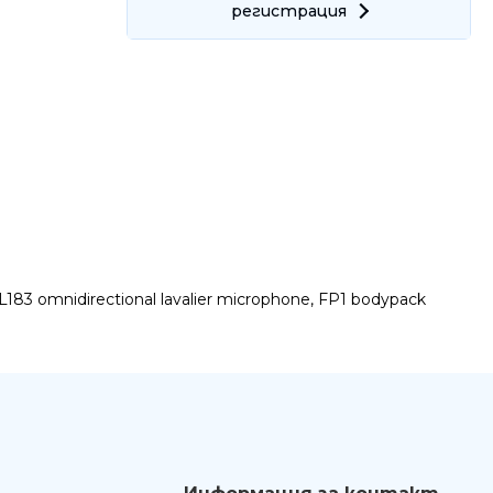
регистрация
Ние ще се свържем с вас в р
WL183 omnidirectional lavalier microphone, FP1 bodypack