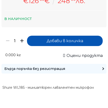
€126
€
248
лв.
В НАЛИЧНОСТ
0.000
кг
Оцени продукта
Бърза поръчка без регистрация
Само попълнет
Shure WL185 - миниатюрен лавалентен микрофон