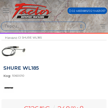
02 4653685/02 9463057
Начало
SHURE WL185
SHURE WL185
Код:
1060010
80
00