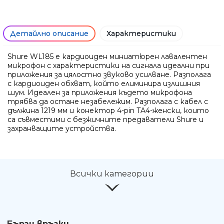
Детайлно описание
Характеристики
Shure WL185 е кардиоиден миниатюрен лавалентен
микрофон с характеристики на сигнала идеални при
приложения за цялостно звуково усилване. Разполага
с кардиоиден обхват, който елиминира излишния
шум. Идеален за приложения където микрофона
трябва да остане незабележим. Разполага с кабел с
дължина 1219 мм и конектор 4-pin TA4-женски, които
са съвместими с безжичните предаватели Shure и
захранващите устройства.
Ние ще се свържем с вас в р
Всички категории
Бързи връзки