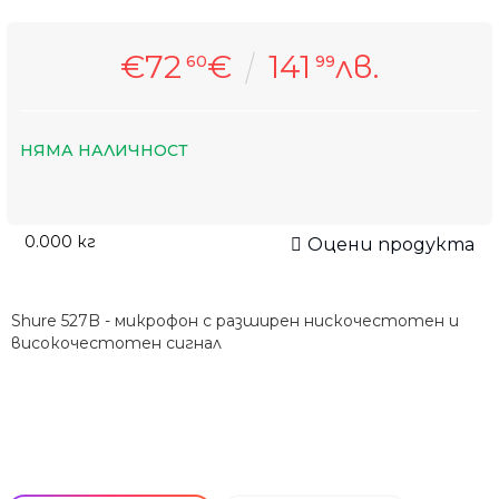
€72
€
141
лв.
60
99
НЯМА НАЛИЧНОСТ
0.000
кг
Оцени продукта
Shure 527B - микрофон с разширен нискочестотен и
високочестотен сигнал