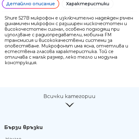
Детайлно описание
Характеристики
Shure 527B микрофон е изключително надежден ръчен
динамичен микрофон с разширен нискочестотен и
високочестотен сигнал, особено подходящ при
използване с радиопредаватели, мобилна FM
трансмисия и висококачествени системи за
оповестяване. Микрофонът има ясна, отчетлива и
естествена гласова характеристика. Той се
отличава с малък размер, леко тегло и модулна
конструкция.
Всички категории
Бързи връзки
Начало