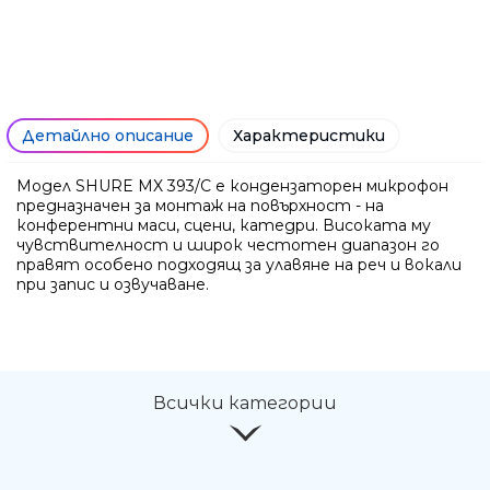
Детайлно описание
Характеристики
Модел SHURE MX 393/C е кондензаторен микрофон
предназначен за монтаж на повърхност - на
конферентни маси, сцени, катедри. Високата му
чувствителност и широк честотен диапазон го
правят особено подходящ за улавяне на реч и вокали
при запис и озвучаване.
Ние ще се свържем с вас в р
Всички категории