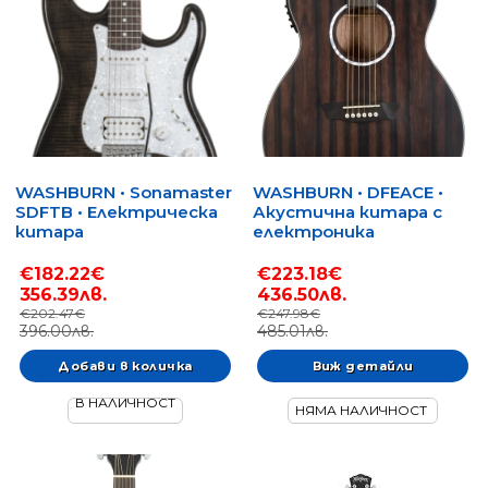
WASHBURN • Sonamaster
WASHBURN • DFEACE •
SDFTB • Електрическа
Акустична китара с
китара
електроника
€182.22€
€223.18€
356.39лв.
436.50лв.
€202.47€
€247.98€
396.00лв.
485.01лв.
Виж детайли
В НАЛИЧНОСТ
НЯМА НАЛИЧНОСТ