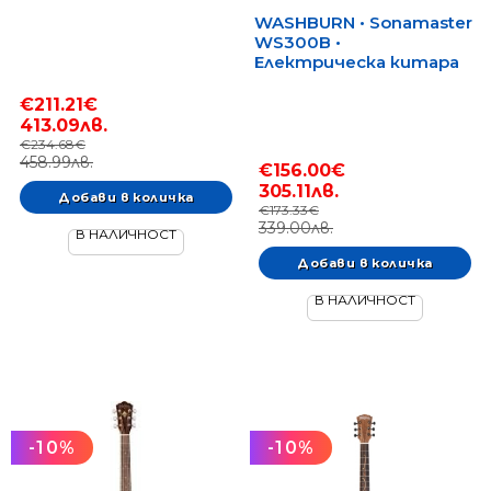
WASHBURN • Sonamaster
WS300B •
Електрическа китара
€211.21€
413.09лв.
€234.68€
458.99лв.
€156.00€
305.11лв.
€173.33€
339.00лв.
В НАЛИЧНОСТ
В НАЛИЧНОСТ
-10%
-10%