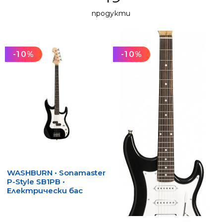
продукти
-10%
-10%
WASHBURN • Sonamaster
P-Style SB1PB •
Електрически бас