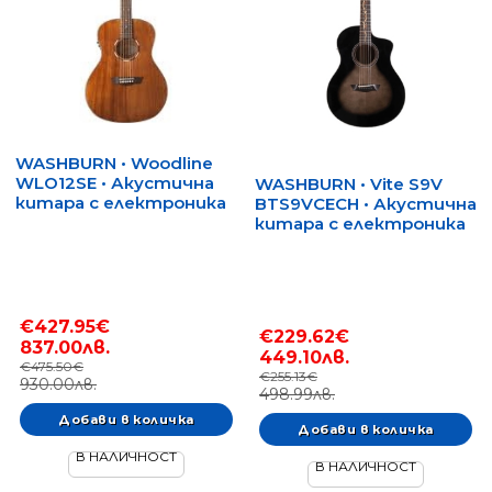
WASHBURN • Woodline
WLO12SE • Акустична
WASHBURN • Vite S9V
китара с електроника
BTS9VCECH • Акустична
китара с електроника
€427.95€
€229.62€
837.00лв.
449.10лв.
€475.50€
€255.13€
930.00лв.
498.99лв.
В НАЛИЧНОСТ
В НАЛИЧНОСТ