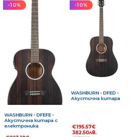
-10%
-10%
WASHBURN • DFED •
Акустична китара
WASHBURN • DFEFE •
Акустична китара с
електроника
€195.57€
382.50лв.