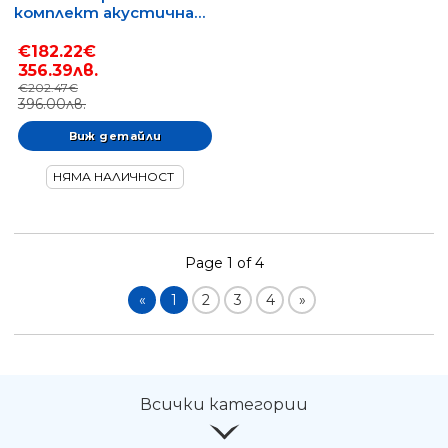
комплект акустична
китара с електроника
€182.22€
356.39лв.
€202.47€
396.00лв.
Виж детайли
НЯМА НАЛИЧНОСТ
Page 1 of 4
«
1
2
3
4
»
Всички категории