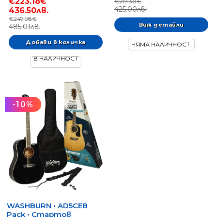
€223.18€
€217.30€
425.00лв.
436.50лв.
€247.98€
Виж детайли
485.01лв.
НЯМА НАЛИЧНОСТ
В НАЛИЧНОСТ
-10%
WASHBURN • AD5CEB
Pack • Стартов