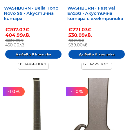
WASHBURN • Bella Tono
WASHBURN • Festival
Novo S9 • Акустична
EA55G • Акустична
китара
китара с електроника
€207.07€
€271.03€
404.99лв.
530.09лв.
€230.08€
€301.15€
450.00лв.
589.00лв.
В НАЛИЧНОСТ
В НАЛИЧНОСТ
-10%
-10%