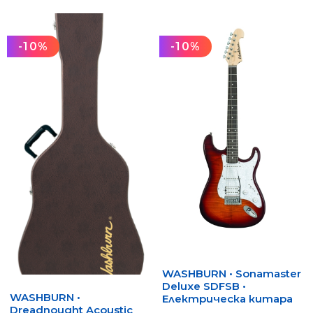
-10%
-10%
WASHBURN • Sonamaster
Deluxe SDFSB •
WASHBURN •
Електрическа китара
Dreadnought Acoustic