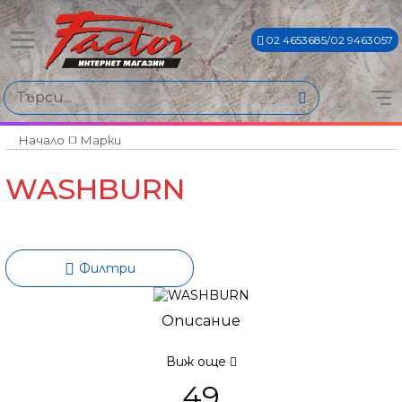
02 4653685/02 9463057
Намери продукти по
Цена
€75€ - €834€
Начало
Марки
WASHBURN
Филтри
Описание
Виж още
49