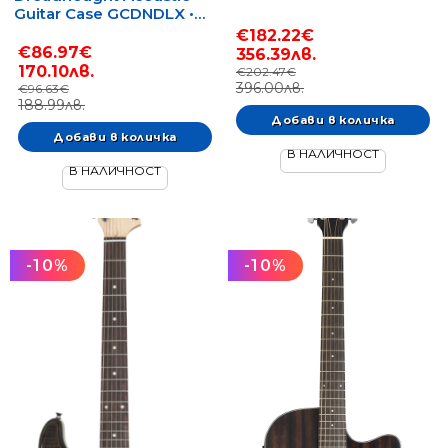
Guitar Case GCDNDLX •
Куфар за акустична
€182.22€
дредноут китара
€86.97€
356.39лв.
170.10лв.
€202.47€
396.00лв.
€96.63€
188.99лв.
В НАЛИЧНОСТ
В НАЛИЧНОСТ
-10%
-10%