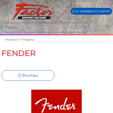
02 4653685/02 9463057
Намери продукти по
Цена
€0€ - €2352€
Начало
Марки
FENDER
Филтри