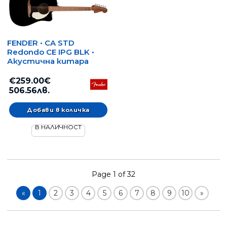
FENDER • CA STD
Redondo CE IPG BLK •
Акустична китара
€259.00€
506.56лв.
В НАЛИЧНОСТ
Page 1 of 32
«
1
2
3
4
5
6
7
8
9
10
»