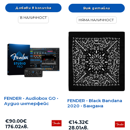
Виж детайли
В НАЛИЧНОСТ
НЯМА НАЛИЧНОСТ
FENDER • Audiobox GO •
FENDER • Black Bandana
Аудио интерфейс
2020 • Бандана
€90.00€
€14.32€
176.02лв.
28.01лв.