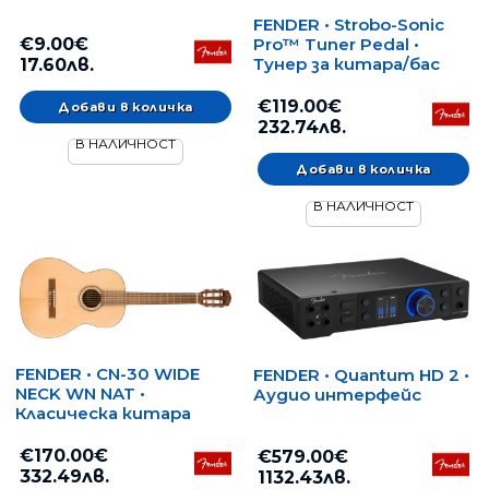
FENDER • Strobo-Sonic
Pro™ Tuner Pedal •
€9.00€
Тунер за китара/бас
17.60лв.
€119.00€
232.74лв.
В НАЛИЧНОСТ
В НАЛИЧНОСТ
FENDER • CN-30 WIDE
FENDER • Quantum HD 2 •
NECK WN NAT •
Аудио интерфейс
Класическа китара
€170.00€
€579.00€
332.49лв.
1132.43лв.