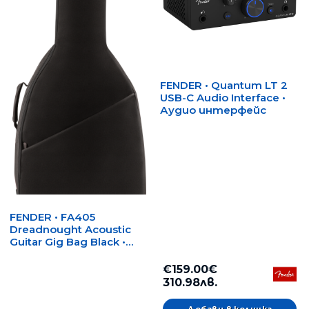
FENDER • Quantum LT 2
USB-C Audio Interface •
Аудио интерфейс
FENDER • FA405
Dreadnought Acoustic
Guitar Gig Bag Black •
Калъф за акустична
китара
€159.00€
310.98лв.