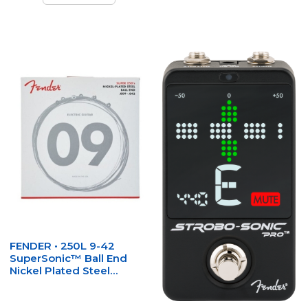
FENDER • 250L 9-42
SuperSonic™ Ball End
Nickel Plated Steel
Electric Guitars Strings •
Струни за
електрическа китара