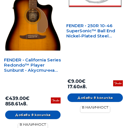
FENDER • 250R 10-46
SuperSonic™ Ball End
Nickel-Plated Steel
Electric Guitar Strings •
Струни за
електрическа китара
FENDER • California Series
Redondo™ Player
Sunburst • Акустична
китара с електроника
€9.00€
17.60лв.
€439.00€
858.61лв.
В НАЛИЧНОСТ
В НАЛИЧНОСТ