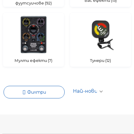
RANDALL
Бас ефекти (15)
фуутсуичове (92)
Мулти ефекти (7)
Тунери (12)
Филтри