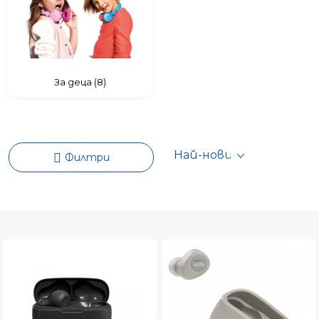
За деца (8)
Филтри