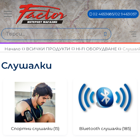
02 4653685/02 9463057
Намери продукти по
Цена
€9€ - €1125€
Начало
ВСИЧКИ ПРОДУКТИ
HI-FI ОБОРУДВАНЕ
Слушал
Слушалки
Марки
AKG
HARMAN/KARDON
JBL
Mark Levinson
SHURE
Спортни слушалки (15)
Bluetooth слушалки (185)