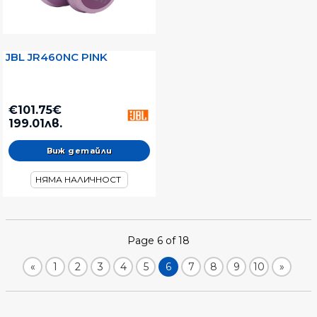
JBL JR460NC PINK
€101.75€
199.01лв.
Виж детайли
НЯМА НАЛИЧНОСТ
Page 6 of 18
«
1
2
3
4
5
6
7
8
9
10
»