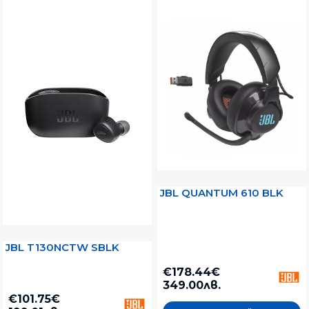
JBL QUANTUM 610 BLK
JBL T130NCTW SBLK
€178.44€
349.00лв.
€101.75€