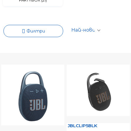
Филтри
JBLCLIP5BLK