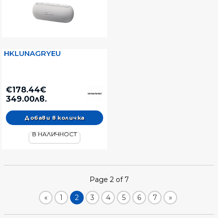
HKLUNAGRYEU
€178.44€
349.00лв.
В НАЛИЧНОСТ
Page 2 of 7
«
1
2
3
4
5
6
7
»