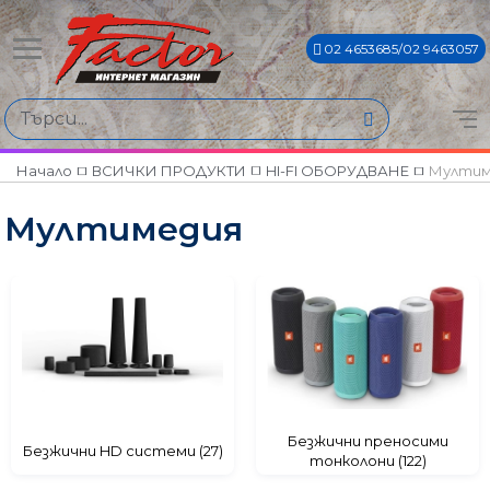
02 4653685/02 9463057
Намери продукти по
Цена
€35€ - €2505€
Начало
ВСИЧКИ ПРОДУКТИ
HI-FI ОБОРУДВАНЕ
Мултим
Мултимедия
Марки
HARMAN/KARDON
JBL
Безжични преносими
Безжични HD системи (27)
тонколони (122)