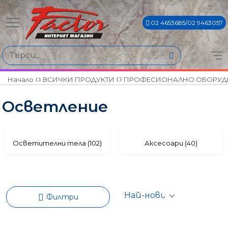
02 4653685/02 9463057
Намери продукти по
Цена
€0€ - €4295€
Начало
ВСИЧКИ ПРОДУКТИ
ПРОФЕСИОНАЛНО ОБОРУД
Осветление
Марки
ADJ
AKG
Осветителни тела (102)
Аксесоари (40)
AMS
AMX
BECEN
CHAUVET
Филтри
COEMAR
DMX