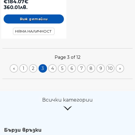
€184.07€
360.01лв.
Виж детайли
НЯМА НАЛИЧНОСТ
Page 3 of 12
«
1
2
3
4
5
6
7
8
9
10
»
Всички категории
Бързи връзки