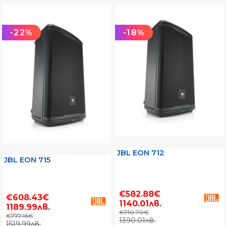
-22%
-18%
JBL EON 712
JBL EON 715
€582.88€
€608.43€
1140.01лв.
1189.99лв.
€710.70€
€777.16€
1390.01лв.
1519.99лв.