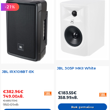
-21%
JBL 305P MKII White
JBL IRX108BT-EK
€382.96€
€183.55€
749.00лв.
358.99лв.
€485.73€
950.01лв.
Виж детайли