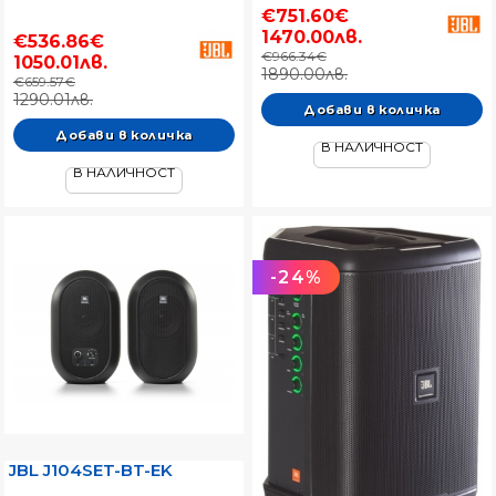
€751.60€
1470.00лв.
€536.86€
€966.34€
1050.01лв.
1890.00лв.
€659.57€
1290.01лв.
В НАЛИЧНОСТ
В НАЛИЧНОСТ
-24%
JBL J104SET-BT-EK