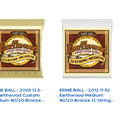
E BALL • 2005 12.5-
ERNIE BALL • 2012 11-52
Earthwood Custom
Earthwood Medium
ium 80/20 Bronze
80/20 Bronze 12-String
stic Guitar Strings •
Acoustic Guitar Strings •
уни за акустична
Струни за 12-струнна
ара
акустична китара