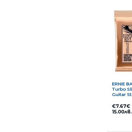
ERNIE BA
Turbo Sli
Guitar S
за eлек
kитара
€7.67€
15.00лв.