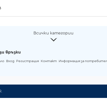
8
Всички категории
зи връзки
ало
Вход
Регистрация
Контакт
Информация за потребите
R.