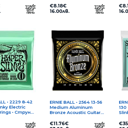
€
€8.18€
€8.
.
16.00лв.
16.
LL • 2229 8-42
ERNIE BALL • 2564 13-56
ERN
nky Electric
Medium Aluminum
130
trings • Струни
Bronze Acoustic Guitar
Slin
трическа
Strings • Струни за
Bas
акустична китара
за 
€11.76€
€35
еле