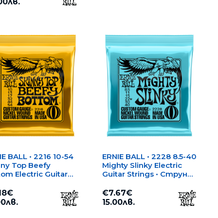
00лв.
E BALL • 2216 10-54
ERNIE BALL • 2228 8.5-40
nny Top Beefy
Mighty Slinky Electric
om Electric Guitar
Guitar Strings • Струни
ings • Струни за
за електрическа
ктрическа китара
китара
18€
€7.67€
00лв.
15.00лв.