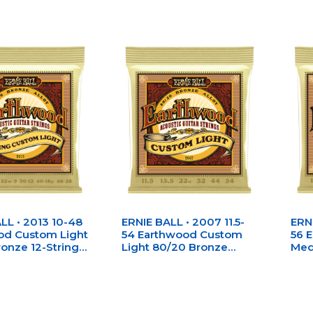
LL • 2013 10-48
ERNIE BALL • 2007 11.5-
ERNI
od Custom Light
54 Earthwood Custom
56 
onze 12-String
Light 80/20 Bronze
Med
Guitar Strings •
Acoustic Guitar Strings •
Acou
за 12-струнна
Струни за акустична
Стр
чна китара
китара
кит