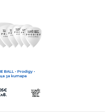
E BALL • Prodigy •
ца за китара
05€
1лв.