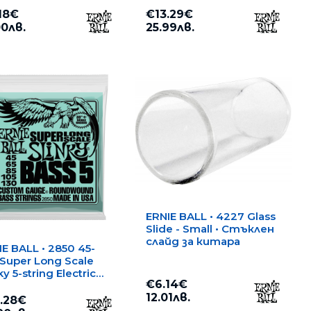
18€
€13.29€
00лв.
25.99лв.
ERNIE BALL • 4227 Glass
Slide - Small • Стъклен
слайд за китара
IE BALL • 2850 45-
 Super Long Scale
ky 5-string Electric
€6.14€
s Strings • Струни
12.01лв.
5-струнен
.28€
ктрически бас