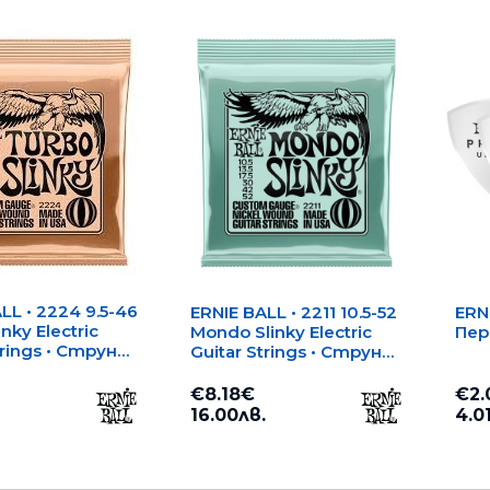
LL • 2224 9.5-46
ERNIE BALL • 2211 10.5-52
ERNI
nky Electric
Mondo Slinky Electric
Пер
trings • Струни
Guitar Strings • Струни
трическа
за електрическа
китара
€8.18€
€2.
16.00лв.
4.0