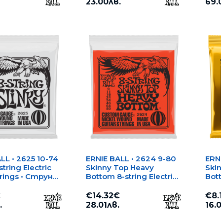
23.00лв.
69.
LL • 2625 10-74
ERNIE BALL • 2624 9-80
ERNI
string Electric
Skinny Top Heavy
Ski
trings • Струни
Bottom 8-string Electric
Bott
рунна
Guitar Strings • Струни
Str
ическа китара
за 8-струнна
еле
€
€14.32€
€8.
електрическа китара
.
28.01лв.
16.