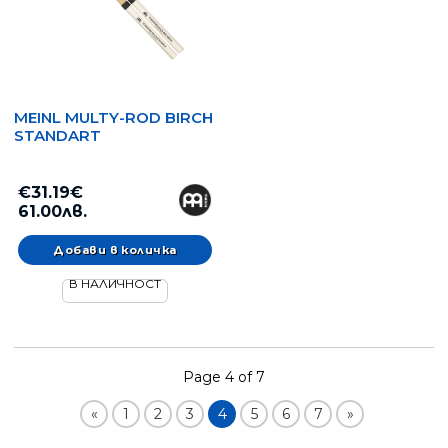
MEINL MULTY-ROD BIRCH
STANDART
€31.19€
61.00лв.
В НАЛИЧНОСТ
Page 4 of 7
«
1
2
3
4
5
6
7
»