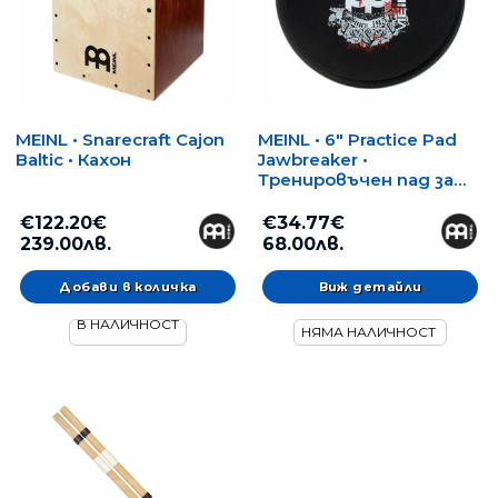
MEINL • Snarecraft Cajon
MEINL • 6" Practice Pad
Baltic • Кахон
Jawbreaker •
Тренировъчен пад за
барабанисти
€122.20€
€34.77€
239.00лв.
68.00лв.
Виж детайли
В НАЛИЧНОСТ
НЯМА НАЛИЧНОСТ