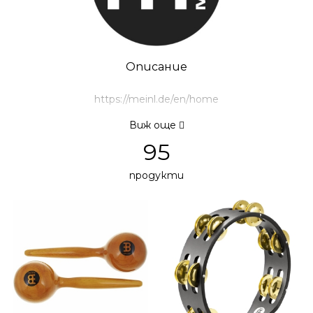
Описание
https://meinl.de/en/home
Виж още
95
продукти