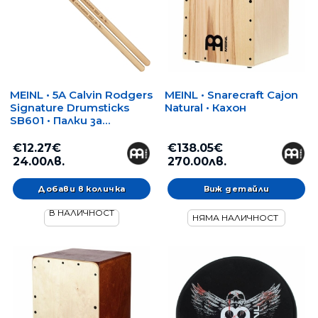
MEINL • 5A Calvin Rodgers
MEINL • Snarecraft Cajon
Signature Drumsticks
Natural • Кахон
SB601 • Палки за
барабани
€12.27€
€138.05€
24.00лв.
270.00лв.
Виж детайли
В НАЛИЧНОСТ
НЯМА НАЛИЧНОСТ