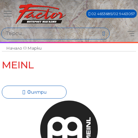
02 4653685/02 9463057
Намери продукти по
Цена
€3€ - €507€
Начало
Марки
MEINL
Филтри