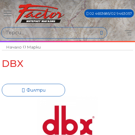
02 4653685/02 9463057
Намери продукти по
Цена
€55€ - €4086€
Начало
Марки
DBX
Филтри