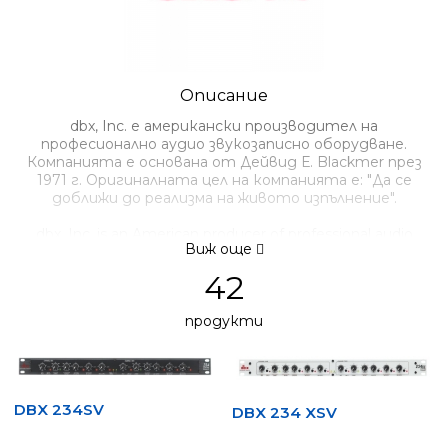
Описание
dbx, Inc. е американски производител на
професионално аудио звукозаписно оборудване.
Компанията е основана от Дейвид Е. Blackmer през
1971 г. Оригиналната цел на компанията е: "Да се
доближи до реализма на живото изпълнение".
dbx, Inc. is an American producer of professional audio
Виж още
recording equipment. It was founded by David E. Blackmer
in 1971. The original company goal was: "To get closer to the
42
realism of a live performance."
продукти
DBX 234SV
DBX 234 XSV