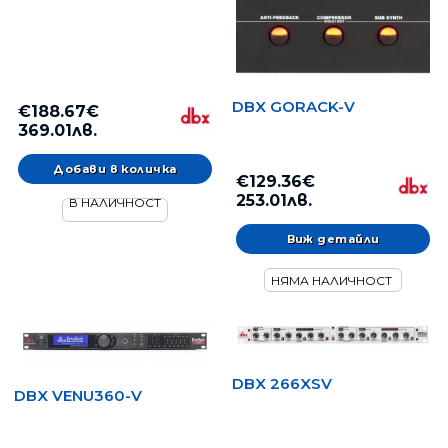
DBX GORACK-V
€188.67€
369.01лв.
€129.36€
253.01лв.
В НАЛИЧНОСТ
Виж детайли
НЯМА НАЛИЧНОСТ
DBX 266XSV
DBX VENU360-V