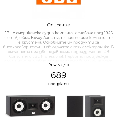
Описание
JBL е американска аудио компания, основана през 1946
г. от Джеймс Бълoу Лансинг, на чието име компанията
е кръстена.
Основните им продукти са
високоговорители и свързаната с тях електроника.
В
компанията има две независими подразделения - JBL
Consumer и JBL Professional.
Първото произвежда
домашно аудио оборудване за потребителския пазар,
Виж още
докато второто произвежда професионално
оборудване за студио, инсталиран звук, звук за
689
турнета, преносим звук (продукция и DJ) и кино звук.
JBL
is an American audio electronics company founded in
продукти
1946 by James Bullough Lansing, after whom the company
was named. Their primary products are loudspeakers and
associated electronics. There are two independent divisions
within the company — JBL Consumer and JBL Professional.
The former produces audio equipment for the consumer
home market while the latter produces professional
equipment for the studio, installed sound, tour sound,