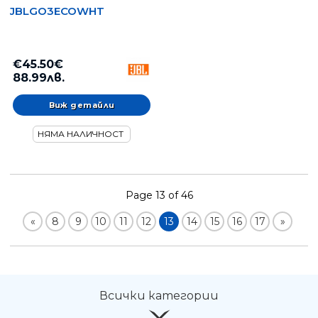
JBLGO3ECOWHT
€45.50€
88.99лв.
Виж детайли
НЯМА НАЛИЧНОСТ
Page 13 of 46
«
8
9
10
11
12
13
14
15
16
17
»
Всички категории