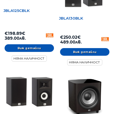
portable sound (production and DJ), and cinema markets.
JBLA125CBLK
JBLA130BLK
€198.89€
€250.02€
389.00лв.
489.00лв.
Виж детайли
Виж детайли
НЯМА НАЛИЧНОСТ
НЯМА НАЛИЧНОСТ