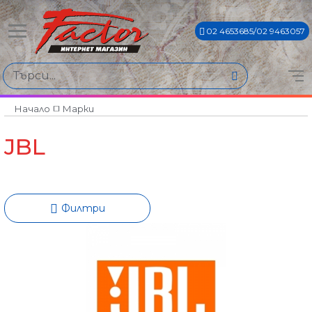
02 4653685/02 9463057
Намери продукти по
Цена
€0€ - €5901€
Начало
Марки
JBL
Филтри