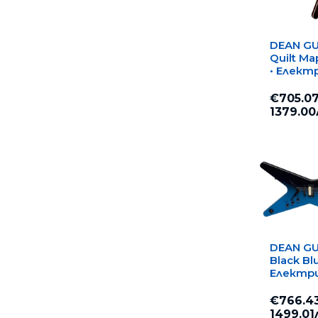
MUSIC MAN
MUSIC NOMAD
DEAN GU
ORTEGA GUITARS
Quilt Map
OSCAR SCHMIDT
• Елект
PDP
китара
€705.0
PEAVEY
1379.00
RANDALL
REMO
SAMSON
SONOR
SQUIER by Fender
STERLING by MUSIC MAN
TAMA
DEAN GU
VATER PERCUSSION
Black Bl
VINCI
Електр
Warwick
€766.4
WASHBURN
1499.01