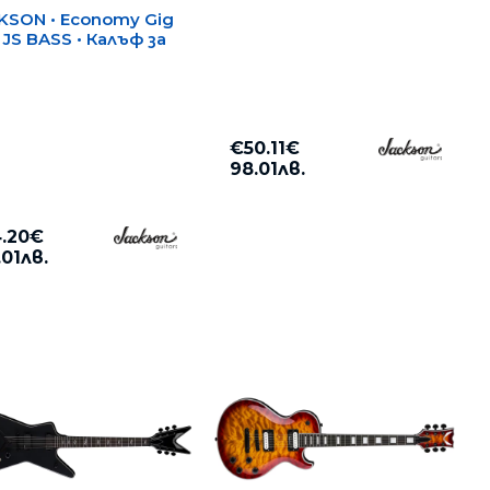
KSON • Economy Gig
 JS BASS • Калъф за
€50.11€
98.01лв.
.20€
.01лв.