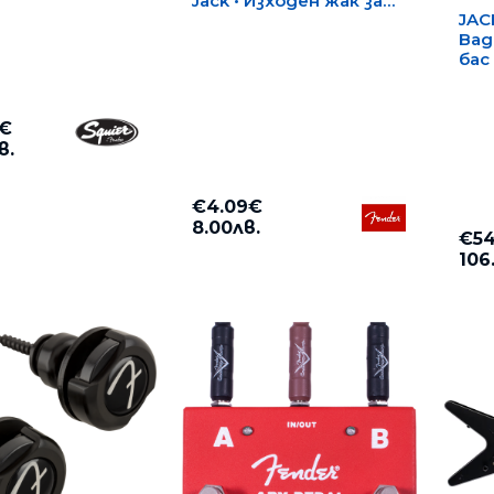
Jack • Изходен жак за
JAC
китара
Bag
бас
3€
в.
€4.09€
8.00лв.
€54
106