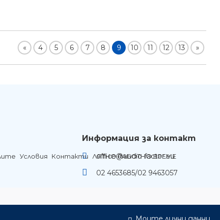
«
4
5
6
7
8
9
10
11
12
13
»
Информация за контакт
office@audio-factor.eu
лите
Условия
Контакти
ЛЯТНО РАБОТНО ВРЕМЕ
02 4653685/02 9463057
Моите лични данни