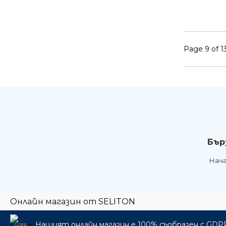
WORK
YAMAHA
Page 9 of 1
Бър
Нач
Онлайн магазин от SELITON
Нашият онлайн магазин е 100% съобразен с GDP
GDPR