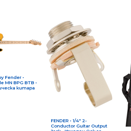
y Fender •
le MN BPG BTB •
ическа китара
FENDER • 1/4" 2-
Conductor Guitar Output