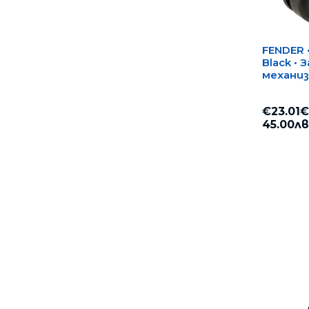
GIBSON
GRETSCH
GRETSCH DRUMS
FENDER •
Black •
HAMER
механиз
HARTKE
HOHNER
€23.01€
HORA
45.00лв
JACKSON
JAY TURSER
KHDK KIRK HAMMETT
KLOTZ
KNA PICKUPS
KONIG & MEYER
LINE 6
MARKTINEZ
MBT
MEINL