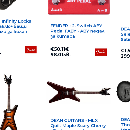
 Infinity Locks
FENDER • 2-Switch ABY
 Заключващи
DEA
Pedal FABY • ABY педал
ми за колан
Sel
за китара
Sat
кит
€50.11€
€1,
.
98.01лв.
299
DEA
DEAN GUITARS • MLX
Tho
Quilt Maple Scary Cherry
Mapl