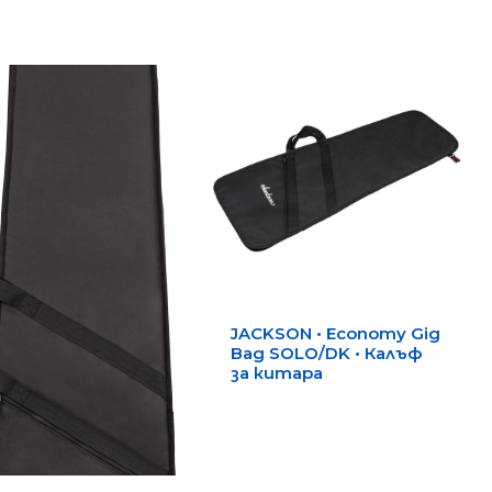
JACKSON • Economy Gig
Bag SOLO/DK • Калъф
за китара