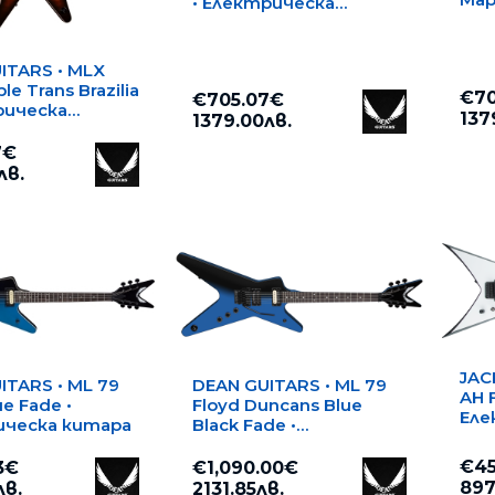
• Електрическа
Еле
китара
ITARS • MLX
le Trans Brazilia
€70
€705.07€
рическа
137
1379.00лв.
7€
лв.
JAC
ITARS • ML 79
DEAN GUITARS • ML 79
AH 
ue Fade •
Floyd Duncans Blue
Еле
ическа китара
Black Fade •
Електрическа китара
€45
3€
€1,090.00€
897
лв.
2131.85лв.