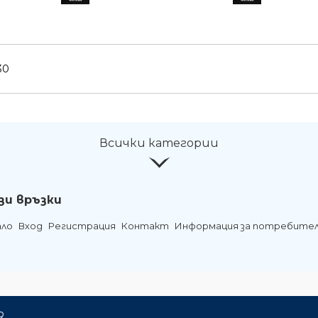
30
Всички категории
зи връзки
ало
Вход
Регистрация
Контакт
Информация за потребите
R.