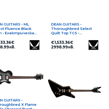
N GUITARS • ML
DEAN GUITARS •
ect Fluence Black
Thoroughbred Select
in • Електрическа
Quilt Top TCS •
ара
Електрическа китара
533.36€
€1,533.36€
8.99лв.
2998.99лв.
N GUITARS •
roughbred X Flame
e Charcoal Burst •