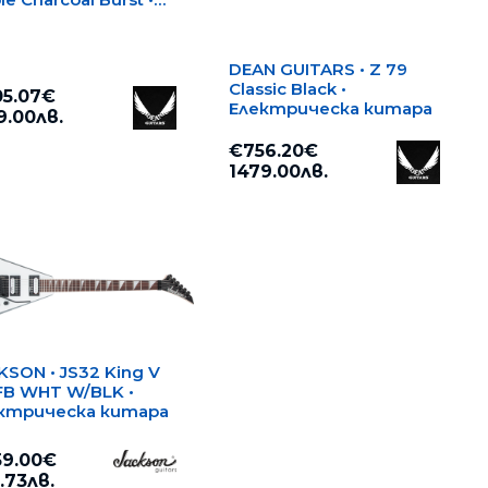
ктрическа китара
DEAN GUITARS • Z 79
Classic Black •
5.07€
Електрическа китара
9.00лв.
€756.20€
1479.00лв.
KSON • JS32 King V
FB WHT W/BLK •
ктрическа китара
9.00€
.73лв.