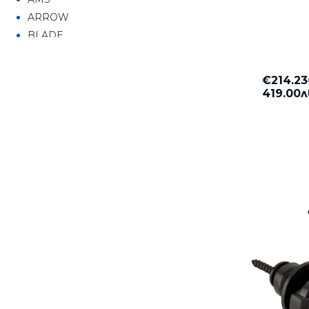
ARROW
За деца
BLADE
BOSS
CANTO
€214.2
CASIO
419.00л
DEAN GUITARS
DIGITECH
DUNLOP
EDEN
EPIPHONE
ERNIE BALL
EVH
FACTOR
FACTOR NEW LINE
FENDER
GEWA Music
GIBRRALTAR