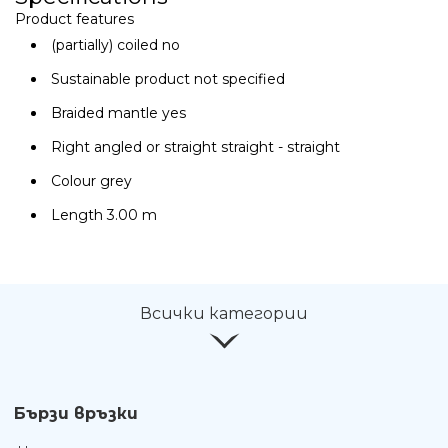
Product features
Ние ще се свържем с вас в р
(partially) coiled
no
Sustainable product
not specified
Braided mantle
yes
Right angled or straight
straight - straight
Colour
grey
Length
3.00 m
Всички категории
Бързи връзки