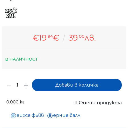
€19
€
39
лв.
94
00
В НАЛИЧНОСТ
0.000
кг
Оцени продукта
еихсе фьвв
ерние балл