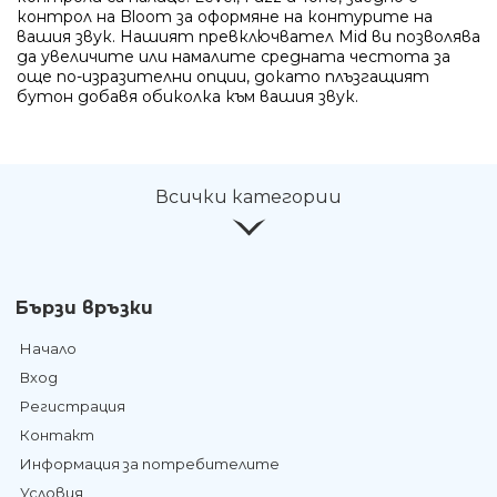
контрол на Bloom за оформяне на контурите на
вашия звук. Нашият превключвател Mid ви позволява
да увеличите или намалите средната честота за
още по-изразителни опции, докато плъзгащият
бутон добавя обиколка към вашия звук.
Всички категории
Бързи връзки
Начало
Вход
Регистрация
Контакт
Информация за потребителите
Условия