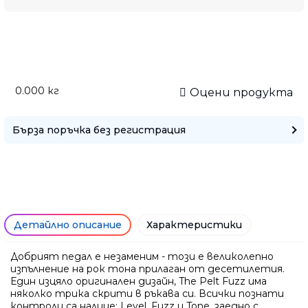
Само попълнет
0.000
кг
Оцени продукта
Бърза поръчка без регистрация
Детайлно описание
Характеристики
Добрият педал е незаменим - този е великолепно
изпълнение на рок тона прилаган от десетилетия.
Ние ще се свържем с вас в р
Един изцяло оригинален дизайн, The Pelt Fuzz има
няколко трика скрити в ръкава си. Всички познати
контроли са налице: Level, Fuzz и Tone, заедно с