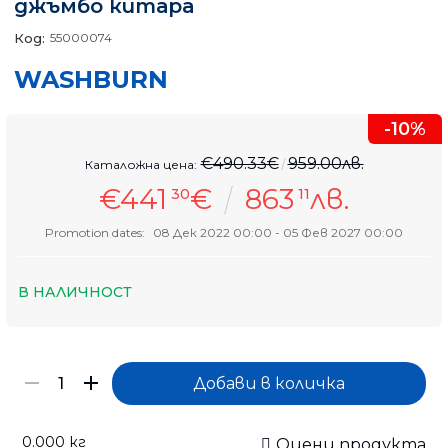
джъмбо китара
Код:
55000074
WASHBURN
-10%
€490.33€
959.00лв.
Каталожна цена:
€441
€
863
лв.
30
11
Promotion dates:
08 Дек 2022 00:00 - 05 Фев 2027 00:00
В НАЛИЧНОСТ
0.000
кг
Оцени продукта